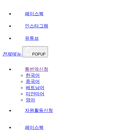
페이스북
인스타그램
유튜브
전체메뉴
POPUP
통번역신청
한국어
중국어
베트남어
미얀마어
영어
자원활동신청
페이스북