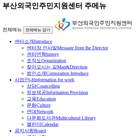
부산외국인주민지원센터 주메뉴
전체메뉴
전체메뉴 닫기
센터소개
Introduce
센터장 인사말
Message from the Director
센터연혁
history
조직도
Organization
찾아오시는 길
Map&Direction
법인소개
Corporation Introduce
사업안내
Information for work
상담
Councelling
정보제공
Information Provision
교육
Education
문화
Culture
연대
Network
다문화도서관
Multicultural Library
캘린더
Calendar
공지사항
Board