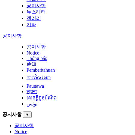
공지사항
뉴스레터
갤러리
기타
공지사항
공지사항
Notice
Thông báo
通知
Pemberitahuan
အသိပေးစာ
Paunawa
सूचना
សេចក្តីជូនដំណឹង
نوٹس
공지사항
▼
공지사항
Notice