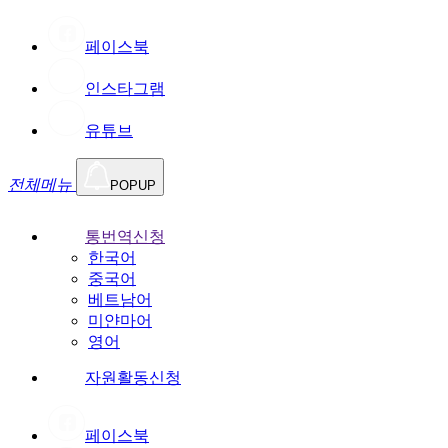
페이스북
인스타그램
유튜브
전체메뉴
POPUP
통번역신청
한국어
중국어
베트남어
미얀마어
영어
자원활동신청
페이스북