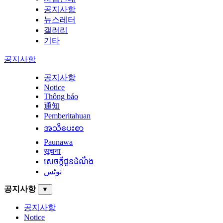
공지사항
뉴스레터
갤러리
기타
공지사항
공지사항
Notice
Thông báo
通知
Pemberitahuan
အသိပေးစာ
Paunawa
सूचना
សេចក្តីជូនដំណឹង
نوٹس
공지사항
▼
공지사항
Notice