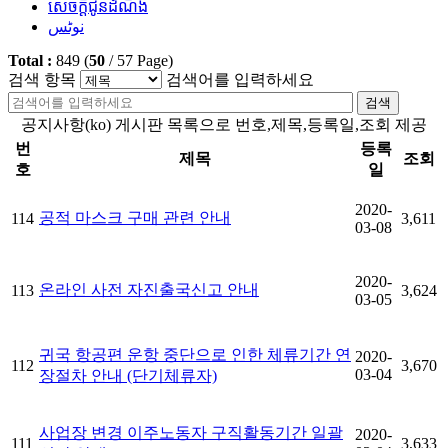
សេចក្តីជូនដំណឹង
نوٹس
Total :
849
(
50
/
57
Page)
검색 항목
검색어를 입력하세요
검색
공지사항(ko) 게시판 목록으로 번호,제목,등록일,조회 제공
번
등록
제목
조회
호
일
2020-
공적 마스크 구매 관련 안내
114
3,611
03-08
2020-
온라인 사전 자진출국신고 안내
113
3,624
03-05
귀국 항공편 운항 중단으로 인한 체류기간 연
2020-
112
3,670
03-04
장절차 안내 (단기체류자)
사업장 변경 이주노동자 구직활동기간 일괄
2020-
111
3,633