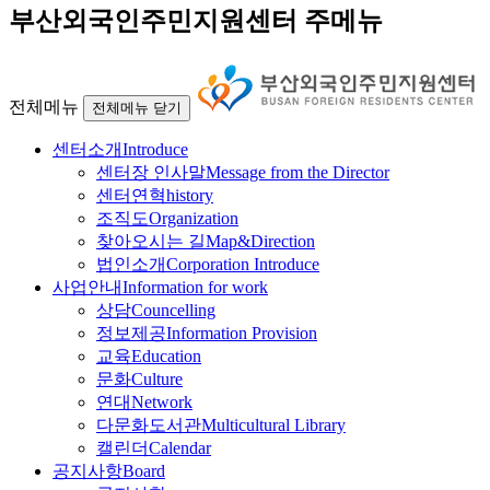
부산외국인주민지원센터 주메뉴
전체메뉴
전체메뉴 닫기
센터소개
Introduce
센터장 인사말
Message from the Director
센터연혁
history
조직도
Organization
찾아오시는 길
Map&Direction
법인소개
Corporation Introduce
사업안내
Information for work
상담
Councelling
정보제공
Information Provision
교육
Education
문화
Culture
연대
Network
다문화도서관
Multicultural Library
캘린더
Calendar
공지사항
Board