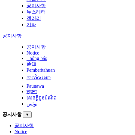
공지사항
뉴스레터
갤러리
기타
공지사항
공지사항
Notice
Thông báo
通知
Pemberitahuan
အသိပေးစာ
Paunawa
सूचना
សេចក្តីជូនដំណឹង
نوٹس
공지사항
▼
공지사항
Notice