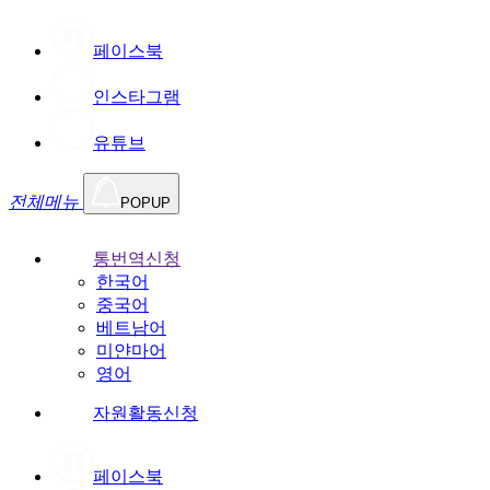
페이스북
인스타그램
유튜브
전체메뉴
POPUP
통번역신청
한국어
중국어
베트남어
미얀마어
영어
자원활동신청
페이스북