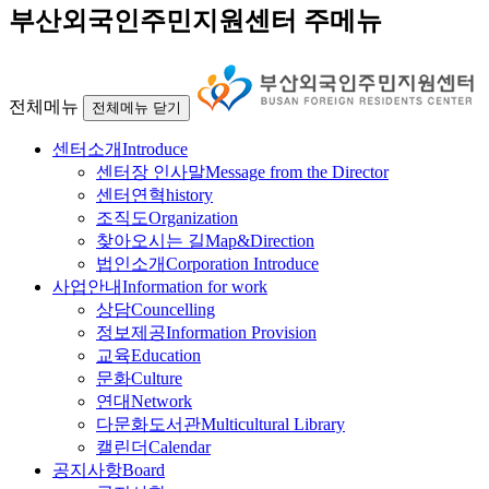
부산외국인주민지원센터 주메뉴
전체메뉴
전체메뉴 닫기
센터소개
Introduce
센터장 인사말
Message from the Director
센터연혁
history
조직도
Organization
찾아오시는 길
Map&Direction
법인소개
Corporation Introduce
사업안내
Information for work
상담
Councelling
정보제공
Information Provision
교육
Education
문화
Culture
연대
Network
다문화도서관
Multicultural Library
캘린더
Calendar
공지사항
Board