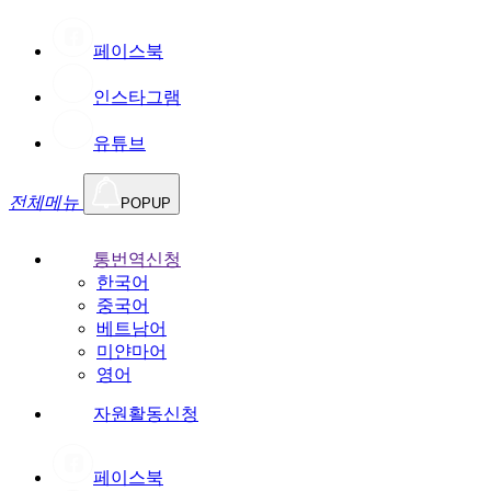
페이스북
인스타그램
유튜브
전체메뉴
POPUP
통번역신청
한국어
중국어
베트남어
미얀마어
영어
자원활동신청
페이스북