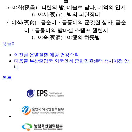
들
5. 야화(夜畵) : 피란의 밤, 예술로 남다, 기억의 엽서
6. 야시(夜市) : 밤의 피란장터
7. 야식(夜食) : 금순이‧금동이의 군것질 상자, 금순
이‧금동이의 밤마실 스탬프 챌린지
8. 야숙(夜宿) : 야행의 하룻밤
댓글
0
이전글
온열질환 예방 건강수칙
다음글
부산출입국·외국인청 종합민원센터 청사이전 안
내
목록