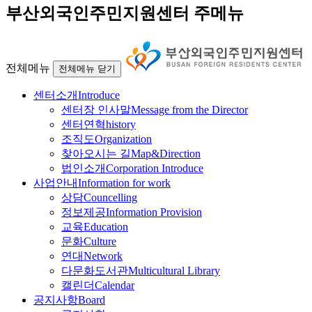
부산외국인주민지원센터 주메뉴
전체메뉴
전체메뉴 닫기
센터소개
Introduce
센터장 인사말
Message from the Director
센터연혁
history
조직도
Organization
찾아오시는 길
Map&Direction
법인소개
Corporation Introduce
사업안내
Information for work
상담
Councelling
정보제공
Information Provision
교육
Education
문화
Culture
연대
Network
다문화도서관
Multicultural Library
캘린더
Calendar
공지사항
Board