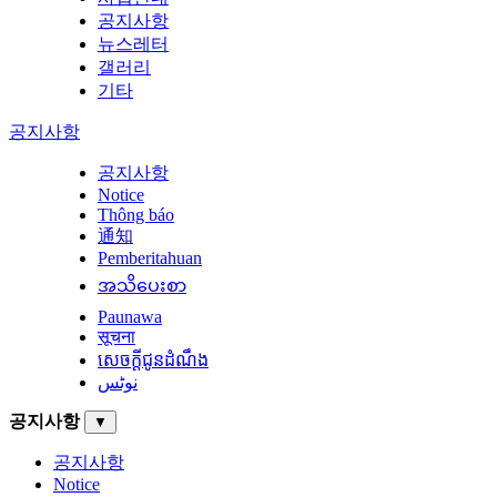
공지사항
뉴스레터
갤러리
기타
공지사항
공지사항
Notice
Thông báo
通知
Pemberitahuan
အသိပေးစာ
Paunawa
सूचना
សេចក្តីជូនដំណឹង
نوٹس
공지사항
▼
공지사항
Notice