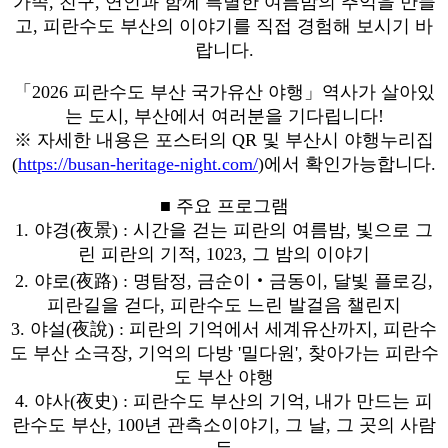
가족, 친구, 연인과 함께 특별한 여름밤의 추억을 만들
고, 피란수도 부산의 이야기를 직접 경험해 보시기 바
랍니다.
「2026 피란수도 부산 국가유산 야행」역사가 살아있
는 도시, 부산에서 여러분을 기다립니다!
※ 자세한 내용은 포스터의 QR 및 부산시 야행누리집
(
https://busan-heritage-
night.com/
)에서 확인가능합니다.
■ 주요 프로그램
1. 야경(夜景) : 시간을 걷는 피란의 여름밤, 빛으로 그
린 피란의 기적, 1023, 그 밤의 이야기
2. 야로(夜路) : 명탐정, 금순이‧금동이, 달빛 플로깅,
피란길을 걷다, 피란수도 느린 발걸음 챌린지
3. 야설(夜說) : 피란의 기억에서 세계유산까지, 피란수
도 부산 소극장, 기억의 다방 '밀다원', 찾아가는 피란수
도 부산 야행
4. 야사(夜史) : 피란수도 부산의 기억, 내가 만드는 피
란수도 부산, 100년 관측소이야기, 그 날, 그 곳의 사람