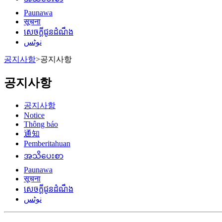
Paunawa
सूचना
សេចក្តីជូនដំណឹង
نوٹس
공지사항
>
공지사항
공지사항
공지사항
Notice
Thông báo
通知
Pemberitahuan
အသိပေးစာ
Paunawa
सूचना
សេចក្តីជូនដំណឹង
نوٹس