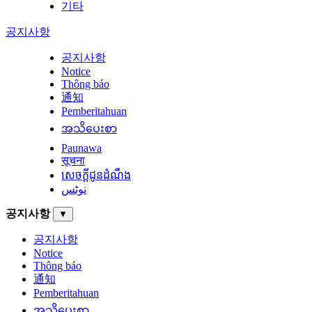
기타
공지사항
공지사항
Notice
Thông báo
通知
Pemberitahuan
အသိပေးစာ
Paunawa
सूचना
សេចក្តីជូនដំណឹង
نوٹس
공지사항
▼
공지사항
Notice
Thông báo
通知
Pemberitahuan
အသိပေးစာ