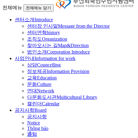
전체메뉴
전체메뉴 닫기
센터소개
Introduce
센터장 인사말
Message from the Director
센터연혁
history
조직도
Organization
찾아오시는 길
Map&Direction
법인소개
Corporation Introduce
사업안내
Information for work
상담
Councelling
정보제공
Information Provision
교육
Education
문화
Culture
연대
Network
다문화도서관
Multicultural Library
캘린더
Calendar
공지사항
Board
공지사항
Notice
Thông báo
通知