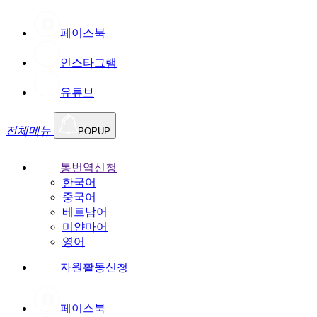
페이스북
인스타그램
유튜브
전체메뉴
POPUP
통번역신청
한국어
중국어
베트남어
미얀마어
영어
자원활동신청
페이스북