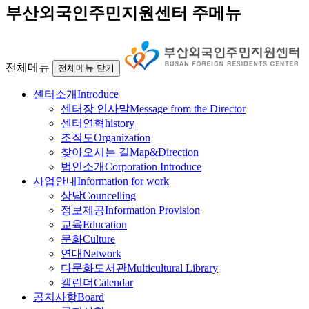
부산외국인주민지원센터 주메뉴
전체메뉴
전체메뉴 닫기
센터소개
Introduce
센터장 인사말
Message from the Director
센터연혁
history
조직도
Organization
찾아오시는 길
Map&Direction
법인소개
Corporation Introduce
사업안내
Information for work
상담
Councelling
정보제공
Information Provision
교육
Education
문화
Culture
연대
Network
다문화도서관
Multicultural Library
캘린더
Calendar
공지사항
Board