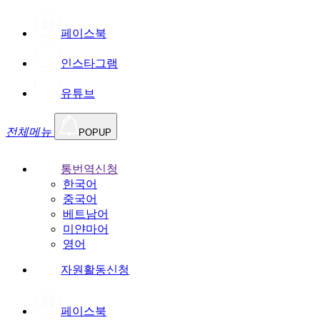
페이스북
인스타그램
유튜브
전체메뉴
POPUP
통번역신청
한국어
중국어
베트남어
미얀마어
영어
자원활동신청
페이스북