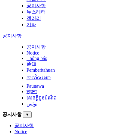
공지사항
뉴스레터
갤러리
기타
공지사항
공지사항
Notice
Thông báo
通知
Pemberitahuan
အသိပေးစာ
Paunawa
सूचना
សេចក្តីជូនដំណឹង
نوٹس
공지사항
▼
공지사항
Notice