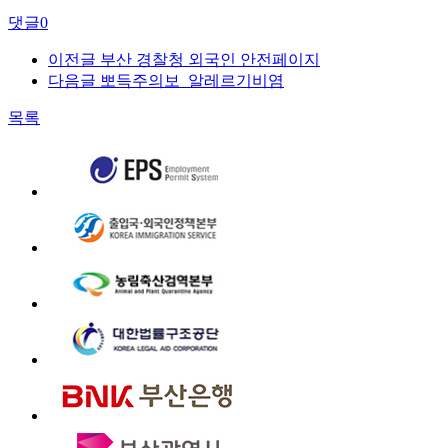
댓글
0
이전글
부산 경찰청 외국인 안전페이지
다음글
뽀득주의보_알레르기비염
목록