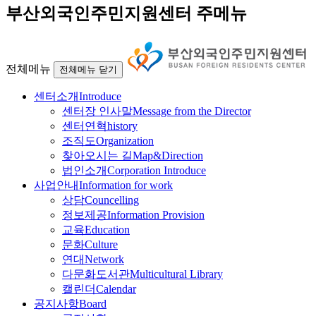
부산외국인주민지원센터 주메뉴
전체메뉴
전체메뉴 닫기
센터소개
Introduce
센터장 인사말
Message from the Director
센터연혁
history
조직도
Organization
찾아오시는 길
Map&Direction
법인소개
Corporation Introduce
사업안내
Information for work
상담
Councelling
정보제공
Information Provision
교육
Education
문화
Culture
연대
Network
다문화도서관
Multicultural Library
캘린더
Calendar
공지사항
Board