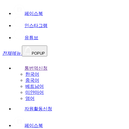
페이스북
인스타그램
유튜브
전체메뉴
POPUP
통번역신청
한국어
중국어
베트남어
미얀마어
영어
자원활동신청
페이스북