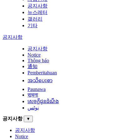
공지사항
뉴스레터
갤러리
기타
공지사항
공지사항
Notice
Thông báo
通知
Pemberitahuan
အသိပေးစာ
Paunawa
सूचना
សេចក្តីជូនដំណឹង
نوٹس
공지사항
▼
공지사항
Notice