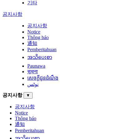
기타
공지사항
공지사항
Notice
Thông báo
通知
Pemberitahuan
အသိပေးစာ
Paunawa
सूचना
សេចក្តីជូនដំណឹង
نوٹس
공지사항
▼
공지사항
Notice
Thông báo
通知
Pemberitahuan
အသိပေးစာ