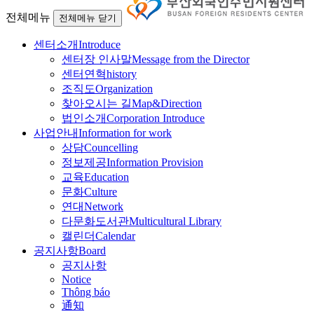
전체메뉴
전체메뉴 닫기
센터소개
Introduce
센터장 인사말
Message from the Director
센터연혁
history
조직도
Organization
찾아오시는 길
Map&Direction
법인소개
Corporation Introduce
사업안내
Information for work
상담
Councelling
정보제공
Information Provision
교육
Education
문화
Culture
연대
Network
다문화도서관
Multicultural Library
캘린더
Calendar
공지사항
Board
공지사항
Notice
Thông báo
通知