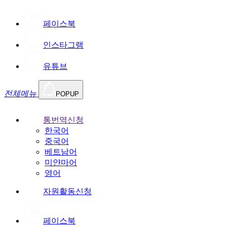
페이스북
인스타그램
유튜브
전체메뉴
POPUP
통번역신청
한국어
중국어
베트남어
미얀마어
영어
자원활동신청
페이스북