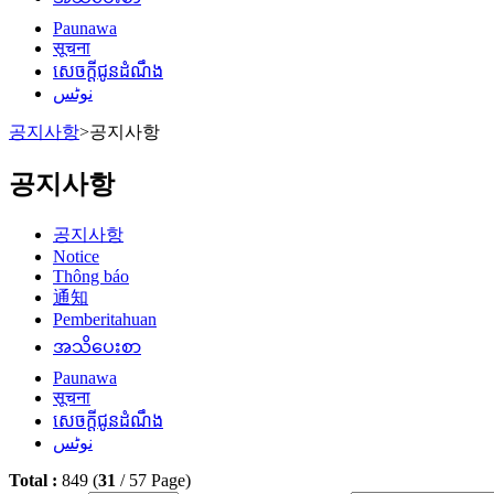
Paunawa
सूचना
សេចក្តីជូនដំណឹង
نوٹس
공지사항
>
공지사항
공지사항
공지사항
Notice
Thông báo
通知
Pemberitahuan
အသိပေးစာ
Paunawa
सूचना
សេចក្តីជូនដំណឹង
نوٹس
Total :
849
(
31
/
57
Page)