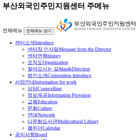
부산외국인주민지원센터 주메뉴
전체메뉴
전체메뉴 닫기
센터소개
Introduce
센터장 인사말
Message from the Director
센터연혁
history
조직도
Organization
찾아오시는 길
Map&Direction
법인소개
Corporation Introduce
사업안내
Information for work
상담
Councelling
정보제공
Information Provision
교육
Education
문화
Culture
연대
Network
다문화도서관
Multicultural Library
캘린더
Calendar
공지사항
Board