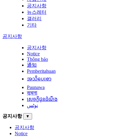
공지사항
뉴스레터
갤러리
기타
공지사항
공지사항
Notice
Thông báo
通知
Pemberitahuan
အသိပေးစာ
Paunawa
सूचना
សេចក្តីជូនដំណឹង
نوٹس
공지사항
▼
공지사항
Notice