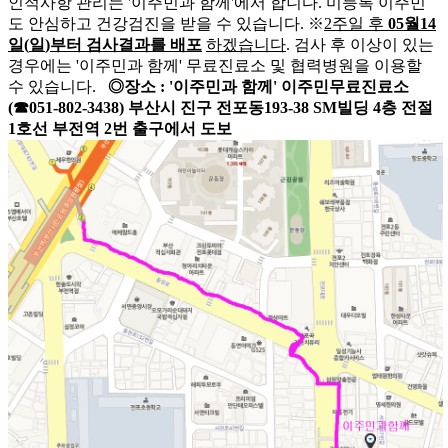
인적사항 관리는 '이주민과 함께'에서 합니다. 미등록 이주민
도 안심하고 건강검진을 받을 수 있습니다. ※
2
주일 후
05
월
14
일
(
일
)
부터 검사결과를 배포
하겠습니다
. 검사 후 이상이 있는
경우에는 '이주민과 함께' 무료진료소 및 협력병원을 이용할
수 있습니다.
◎
장소
: '
이주민과 함께
'
이주민무료진료소
(
☎
051-802-3438)
부산시 진구 전포동
193-38 SM
빌딩
4
층
전절
1
호선 부전역
2
번 출구에서 도보