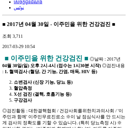
សេចក្តីជូនដំណឹង
نوٹس
■ 2017년 04월 30일 - 이주민을 위한 건강검진 ■
조회
3,711
2017-03-29 10:54
■
이주민을 위한 건강검진
■
◎날짜 : 2017년
04
월
30
일
(
일
)
오후
2
시
-4
시
(
접수는
1
시
30
분 시작
)
◎검진내용
:
1.
혈액검사
(
혈당
,
간 기능
,
간염
,
매독
, HIV
등
)
소변검사
(
신장 기능
,
당뇨 등
)
혈압측정
X
선 검진
(
결핵
,
호흡기능 등
)
구강검사
◎검진활동 : 대한결핵협회 / 건강사회를위한치과의사회 / '이
주민과 함께' 이주민무료진료소 ※이 날 점심식사를 안 드시는
게 검사의 정확도를 기할 수 있습니다. (특히 당뇨측정 시) ※