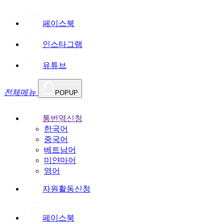
페이스북
인스타그램
유튜브
전체메뉴
POPUP
통번역신청
한국어
중국어
베트남어
미얀마어
영어
자원활동신청
페이스북