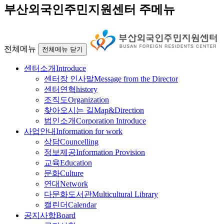
부산외국인주민지원센터 주메뉴
전체메뉴
전체메뉴 닫기
센터소개
Introduce
센터장 인사말
Message from the Director
센터연혁
history
조직도
Organization
찾아오시는 길
Map&Direction
법인소개
Corporation Introduce
사업안내
Information for work
상담
Councelling
정보제공
Information Provision
교육
Education
문화
Culture
연대
Network
다문화도서관
Multicultural Library
캘린더
Calendar
공지사항
Board