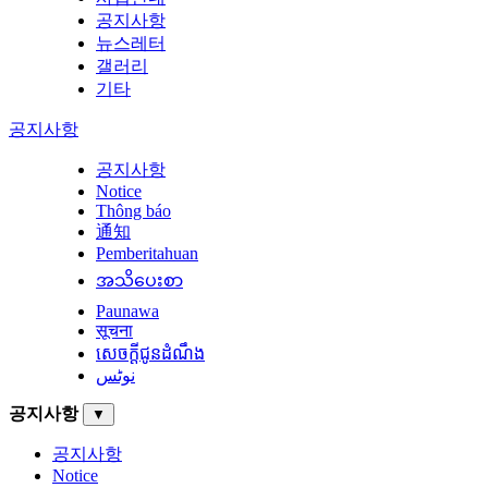
공지사항
뉴스레터
갤러리
기타
공지사항
공지사항
Notice
Thông báo
通知
Pemberitahuan
အသိပေးစာ
Paunawa
सूचना
សេចក្តីជូនដំណឹង
نوٹس
공지사항
▼
공지사항
Notice