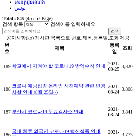
សេចក្តីជូនដំណឹង
نوٹس
Total :
849
(
45
/
57
Page)
검색 항목
검색어를 입력하세요
검색
공지사항(ko) 게시판 목록으로 번호,제목,등록일,조회 제공
번
등록
제목
조회
호
일
2021-
학교에서 지켜야 할 코로나19 방역수칙 안내
189
3,820
08-25
코로나 예방접종 온라인 사전예약 관련 변경
2021-
188
3,808
08-24
사항 안내 (8월 25일~)
2021-
부산시 코로나19 무료검사소 안내
187
3,841
08-24
국내 체류 외국인 코로나19 백신접종 안내
2021-
186
3,775