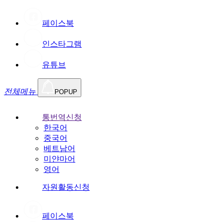
페이스북
인스타그램
유튜브
전체메뉴
POPUP
통번역신청
한국어
중국어
베트남어
미얀마어
영어
자원활동신청
페이스북