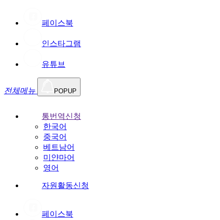
페이스북
인스타그램
유튜브
전체메뉴
POPUP
통번역신청
한국어
중국어
베트남어
미얀마어
영어
자원활동신청
페이스북