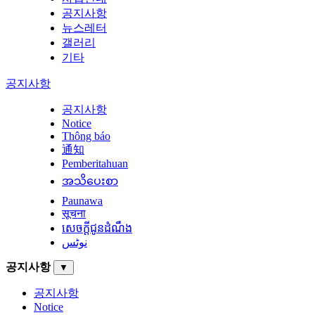
공지사항
뉴스레터
갤러리
기타
공지사항
공지사항
Notice
Thông báo
通知
Pemberitahuan
အသိပေးစာ
Paunawa
सूचना
សេចក្តីជូនដំណឹង
نوٹس
공지사항
▼
공지사항
Notice