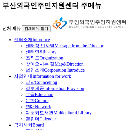
부산외국인주민지원센터 주메뉴
전체메뉴
전체메뉴 닫기
센터소개
Introduce
센터장 인사말
Message from the Director
센터연혁
history
조직도
Organization
찾아오시는 길
Map&Direction
법인소개
Corporation Introduce
사업안내
Information for work
상담
Councelling
정보제공
Information Provision
교육
Education
문화
Culture
연대
Network
다문화도서관
Multicultural Library
캘린더
Calendar
공지사항
Board