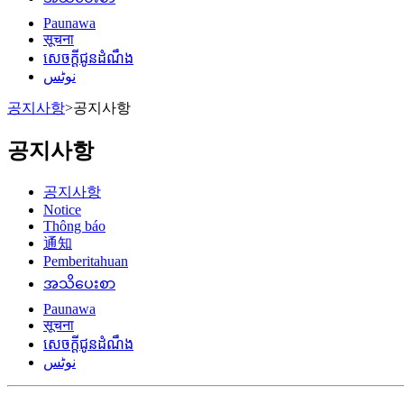
Paunawa
सूचना
សេចក្តីជូនដំណឹង
نوٹس
공지사항
>
공지사항
공지사항
공지사항
Notice
Thông báo
通知
Pemberitahuan
အသိပေးစာ
Paunawa
सूचना
សេចក្តីជូនដំណឹង
نوٹس