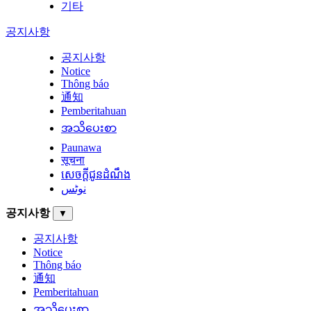
기타
공지사항
공지사항
Notice
Thông báo
通知
Pemberitahuan
အသိပေးစာ
Paunawa
सूचना
សេចក្តីជូនដំណឹង
نوٹس
공지사항
▼
공지사항
Notice
Thông báo
通知
Pemberitahuan
အသိပေးစာ