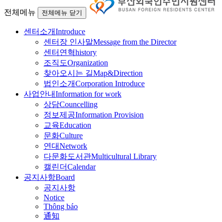
전체메뉴
전체메뉴 닫기
센터소개
Introduce
센터장 인사말
Message from the Director
센터연혁
history
조직도
Organization
찾아오시는 길
Map&Direction
법인소개
Corporation Introduce
사업안내
Information for work
상담
Councelling
정보제공
Information Provision
교육
Education
문화
Culture
연대
Network
다문화도서관
Multicultural Library
캘린더
Calendar
공지사항
Board
공지사항
Notice
Thông báo
通知