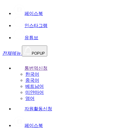
페이스북
인스타그램
유튜브
전체메뉴
POPUP
통번역신청
한국어
중국어
베트남어
미얀마어
영어
자원활동신청
페이스북