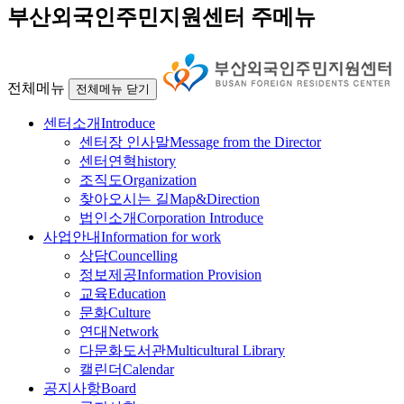
부산외국인주민지원센터 주메뉴
전체메뉴
전체메뉴 닫기
센터소개
Introduce
센터장 인사말
Message from the Director
센터연혁
history
조직도
Organization
찾아오시는 길
Map&Direction
법인소개
Corporation Introduce
사업안내
Information for work
상담
Councelling
정보제공
Information Provision
교육
Education
문화
Culture
연대
Network
다문화도서관
Multicultural Library
캘린더
Calendar
공지사항
Board