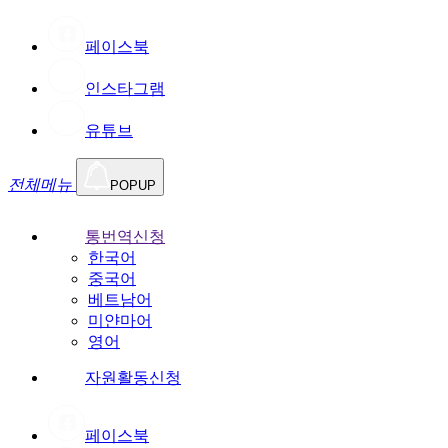
페이스북
인스타그램
유튜브
전체메뉴
POPUP
통번역신청
한국어
중국어
베트남어
미얀마어
영어
자원활동신청
페이스북