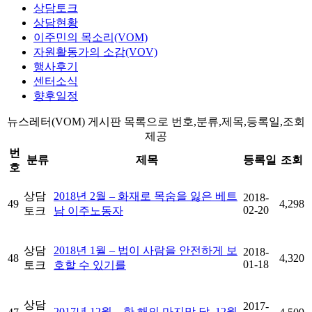
상담토크
상담현황
이주민의 목소리(VOM)
자원활동가의 소감(VOV)
행사후기
센터소식
향후일정
뉴스레터(VOM) 게시판 목록으로 번호,분류,제목,등록일,조회
제공
번
분류
제목
등록일
조회
호
상담
2018년 2월 – 화재로 목숨을 잃은 베트
2018-
49
4,298
02-20
토크
남 이주노동자
상담
2018년 1월 – 법이 사람을 안전하게 보
2018-
48
4,320
01-18
토크
호할 수 있기를
상담
2017-
2017년 12월 – 한 해의 마지막 달, 12월