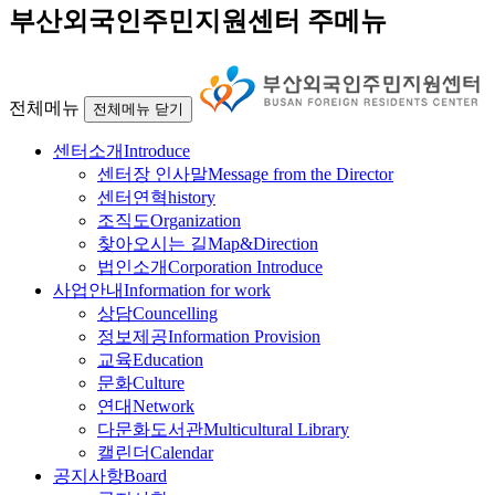
부산외국인주민지원센터 주메뉴
전체메뉴
전체메뉴 닫기
센터소개
Introduce
센터장 인사말
Message from the Director
센터연혁
history
조직도
Organization
찾아오시는 길
Map&Direction
법인소개
Corporation Introduce
사업안내
Information for work
상담
Councelling
정보제공
Information Provision
교육
Education
문화
Culture
연대
Network
다문화도서관
Multicultural Library
캘린더
Calendar
공지사항
Board