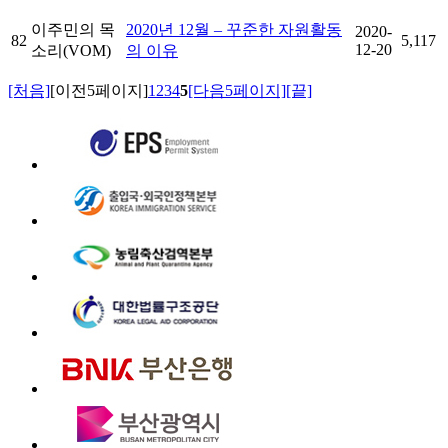
이주민의 목
2020년 12월 – 꾸준한 자원활동
2020-
82
5,117
12-20
소리(VOM)
의 이유
[처음]
[이전5페이지]
1
2
3
4
5
[다음5페이지]
[끝]