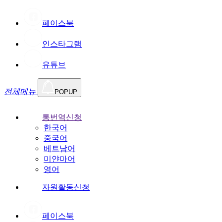
페이스북
인스타그램
유튜브
전체메뉴
POPUP
통번역신청
한국어
중국어
베트남어
미얀마어
영어
자원활동신청
페이스북