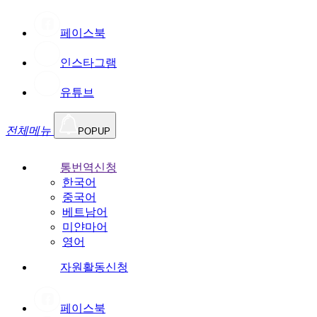
페이스북
인스타그램
유튜브
전체메뉴
POPUP
통번역신청
한국어
중국어
베트남어
미얀마어
영어
자원활동신청
페이스북