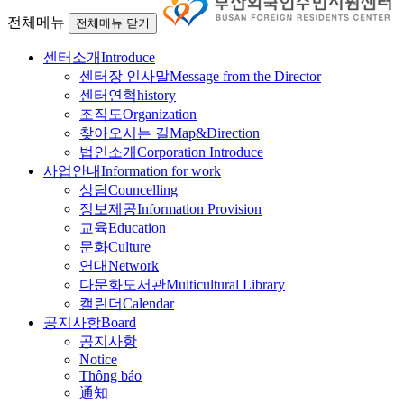
전체메뉴
전체메뉴 닫기
센터소개
Introduce
센터장 인사말
Message from the Director
센터연혁
history
조직도
Organization
찾아오시는 길
Map&Direction
법인소개
Corporation Introduce
사업안내
Information for work
상담
Councelling
정보제공
Information Provision
교육
Education
문화
Culture
연대
Network
다문화도서관
Multicultural Library
캘린더
Calendar
공지사항
Board
공지사항
Notice
Thông báo
通知