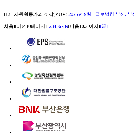
112
자원활동가의 소감(VOV)
2025년 9월 - 글로벌한 부산
[처음]
[이전10페이지]
1
2
3
4
5
6
7
8
9
[다음10페이지]
[끝]