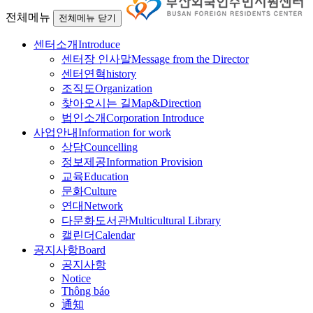
전체메뉴
전체메뉴 닫기
센터소개
Introduce
센터장 인사말
Message from the Director
센터연혁
history
조직도
Organization
찾아오시는 길
Map&Direction
법인소개
Corporation Introduce
사업안내
Information for work
상담
Councelling
정보제공
Information Provision
교육
Education
문화
Culture
연대
Network
다문화도서관
Multicultural Library
캘린더
Calendar
공지사항
Board
공지사항
Notice
Thông báo
通知