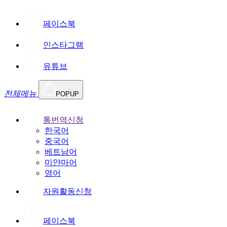
페이스북
인스타그램
유튜브
전체메뉴
POPUP
통번역신청
한국어
중국어
베트남어
미얀마어
영어
자원활동신청
페이스북