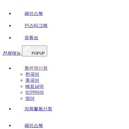
페이스북
인스타그램
유튜브
전체메뉴
POPUP
통번역신청
한국어
중국어
베트남어
미얀마어
영어
자원활동신청
페이스북