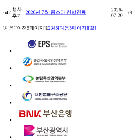
행사
2026-
2026년 7월-콤스타 한방진료
642
79
07-20
후기
[처음]
[이전5페이지]
1
2
3
4
5
[다음5페이지]
[끝]