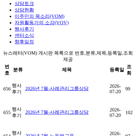
상담토크
상담현황
이주민의 목소리(VOM)
자원활동가의 소감(VOV)
행사후기
센터소식
향후일정
뉴스레터(VOM) 게시판 목록으로 번호,분류,제목,등록일,조회
제공
번
조
분류
제목
등록일
호
회
행사
2026-
2026년 7월-사례관리그룹상담
656
99
07-20
후기
행사
2026-
2026년 7월-사례관리그룹상담
655
102
07-20
후기
행사
2026-
2026년 7월-노동법교육