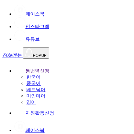
페이스북
인스타그램
유튜브
전체메뉴
POPUP
통번역신청
한국어
중국어
베트남어
미얀마어
영어
자원활동신청
페이스북