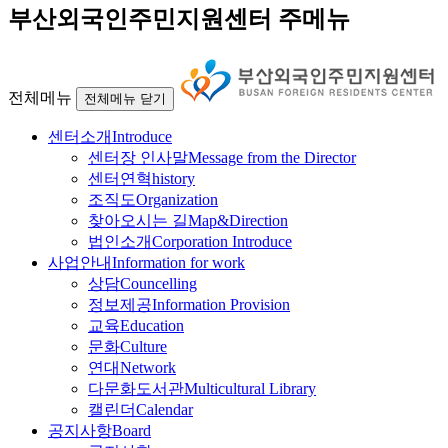
부산외국인주민지원센터 주메뉴
전체메뉴
전체메뉴 닫기
센터소개
Introduce
센터장 인사말
Message from the Director
센터연혁
history
조직도
Organization
찾아오시는 길
Map&Direction
법인소개
Corporation Introduce
사업안내
Information for work
상담
Councelling
정보제공
Information Provision
교육
Education
문화
Culture
연대
Network
다문화도서관
Multicultural Library
캘린더
Calendar
공지사항
Board