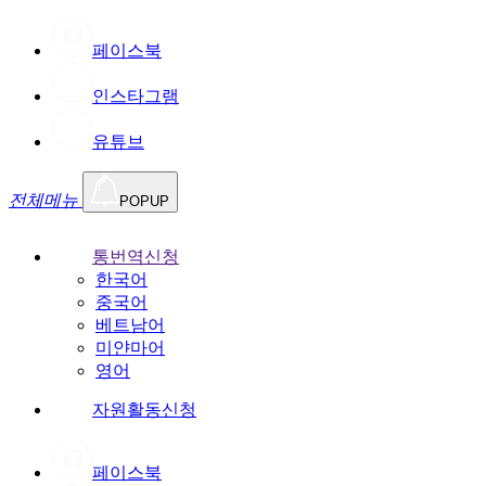
페이스북
인스타그램
유튜브
전체메뉴
POPUP
통번역신청
한국어
중국어
베트남어
미얀마어
영어
자원활동신청
페이스북