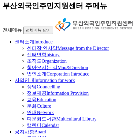
부산외국인주민지원센터 주메뉴
전체메뉴
전체메뉴 닫기
센터소개
Introduce
센터장 인사말
Message from the Director
센터연혁
history
조직도
Organization
찾아오시는 길
Map&Direction
법인소개
Corporation Introduce
사업안내
Information for work
상담
Councelling
정보제공
Information Provision
교육
Education
문화
Culture
연대
Network
다문화도서관
Multicultural Library
캘린더
Calendar
공지사항
Board