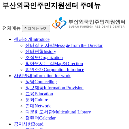
부산외국인주민지원센터 주메뉴
전체메뉴
전체메뉴 닫기
센터소개
Introduce
센터장 인사말
Message from the Director
센터연혁
history
조직도
Organization
찾아오시는 길
Map&Direction
법인소개
Corporation Introduce
사업안내
Information for work
상담
Councelling
정보제공
Information Provision
교육
Education
문화
Culture
연대
Network
다문화도서관
Multicultural Library
캘린더
Calendar
공지사항
Board