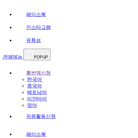
페이스북
인스타그램
유튜브
전체메뉴
POPUP
통번역신청
한국어
중국어
베트남어
미얀마어
영어
자원활동신청
페이스북