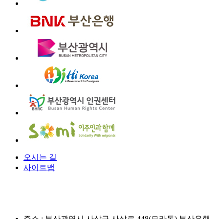
오시는 길
사이트맵
주소 :
부산광역시 사상구 사상로 448(모라동) 부산은행