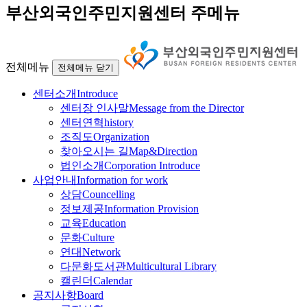
부산외국인주민지원센터 주메뉴
전체메뉴
전체메뉴 닫기
센터소개
Introduce
센터장 인사말
Message from the Director
센터연혁
history
조직도
Organization
찾아오시는 길
Map&Direction
법인소개
Corporation Introduce
사업안내
Information for work
상담
Councelling
정보제공
Information Provision
교육
Education
문화
Culture
연대
Network
다문화도서관
Multicultural Library
캘린더
Calendar
공지사항
Board