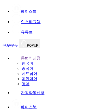
페이스북
인스타그램
유튜브
전체메뉴
POPUP
통번역신청
한국어
중국어
베트남어
미얀마어
영어
자원활동신청
페이스북