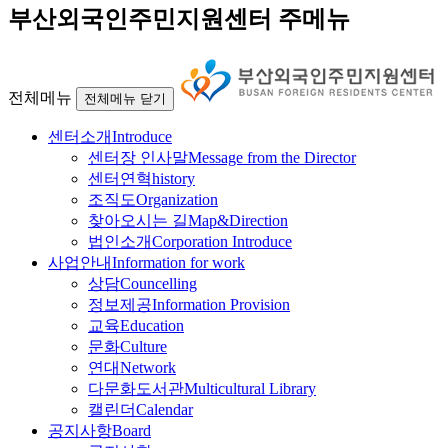
부산외국인주민지원센터 주메뉴
전체메뉴
전체메뉴 닫기
센터소개
Introduce
센터장 인사말
Message from the Director
센터연혁
history
조직도
Organization
찾아오시는 길
Map&Direction
법인소개
Corporation Introduce
사업안내
Information for work
상담
Councelling
정보제공
Information Provision
교육
Education
문화
Culture
연대
Network
다문화도서관
Multicultural Library
캘린더
Calendar
공지사항
Board