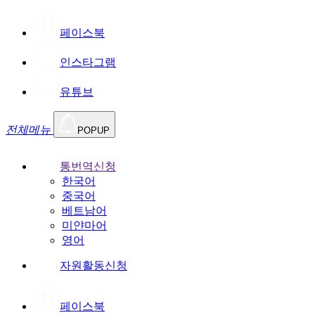
페이스북
인스타그램
유튜브
전체메뉴
POPUP
통번역신청
한국어
중국어
베트남어
미얀마어
영어
자원활동신청
페이스북