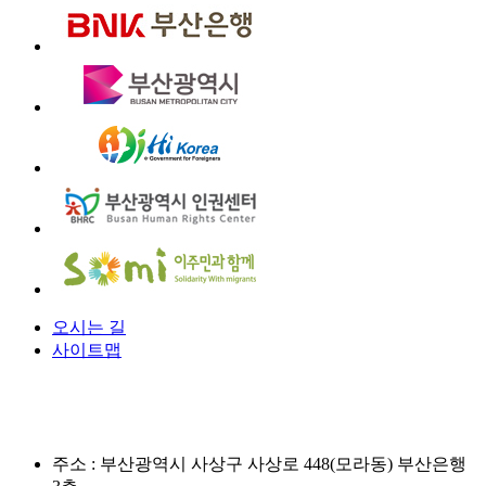
오시는 길
사이트맵
주소 :
부산광역시 사상구 사상로 448(모라동) 부산은행