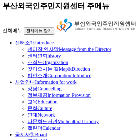
부산외국인주민지원센터 주메뉴
전체메뉴
전체메뉴 닫기
센터소개
Introduce
센터장 인사말
Message from the Director
센터연혁
history
조직도
Organization
찾아오시는 길
Map&Direction
법인소개
Corporation Introduce
사업안내
Information for work
상담
Councelling
정보제공
Information Provision
교육
Education
문화
Culture
연대
Network
다문화도서관
Multicultural Library
캘린더
Calendar
공지사항
Board