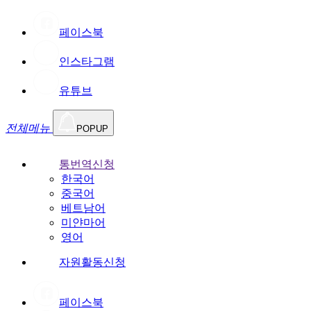
페이스북
인스타그램
유튜브
전체메뉴
POPUP
통번역신청
한국어
중국어
베트남어
미얀마어
영어
자원활동신청
페이스북