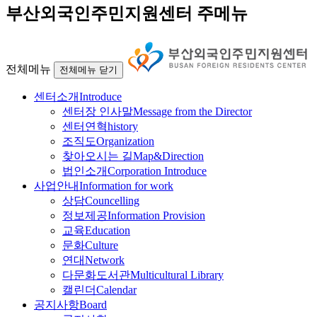
부산외국인주민지원센터 주메뉴
전체메뉴
전체메뉴 닫기
센터소개
Introduce
센터장 인사말
Message from the Director
센터연혁
history
조직도
Organization
찾아오시는 길
Map&Direction
법인소개
Corporation Introduce
사업안내
Information for work
상담
Councelling
정보제공
Information Provision
교육
Education
문화
Culture
연대
Network
다문화도서관
Multicultural Library
캘린더
Calendar
공지사항
Board