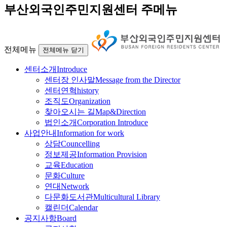
부산외국인주민지원센터 주메뉴
전체메뉴
전체메뉴 닫기
센터소개
Introduce
센터장 인사말
Message from the Director
센터연혁
history
조직도
Organization
찾아오시는 길
Map&Direction
법인소개
Corporation Introduce
사업안내
Information for work
상담
Councelling
정보제공
Information Provision
교육
Education
문화
Culture
연대
Network
다문화도서관
Multicultural Library
캘린더
Calendar
공지사항
Board