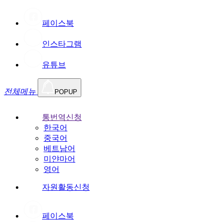
페이스북
인스타그램
유튜브
전체메뉴
POPUP
통번역신청
한국어
중국어
베트남어
미얀마어
영어
자원활동신청
페이스북