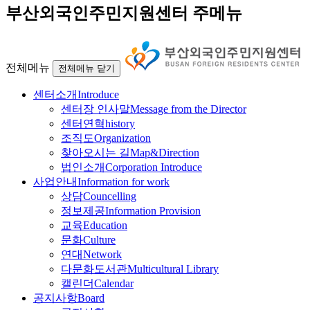
부산외국인주민지원센터 주메뉴
전체메뉴
전체메뉴 닫기
센터소개
Introduce
센터장 인사말
Message from the Director
센터연혁
history
조직도
Organization
찾아오시는 길
Map&Direction
법인소개
Corporation Introduce
사업안내
Information for work
상담
Councelling
정보제공
Information Provision
교육
Education
문화
Culture
연대
Network
다문화도서관
Multicultural Library
캘린더
Calendar
공지사항
Board