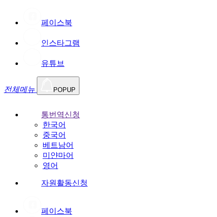
페이스북
인스타그램
유튜브
전체메뉴
POPUP
통번역신청
한국어
중국어
베트남어
미얀마어
영어
자원활동신청
페이스북