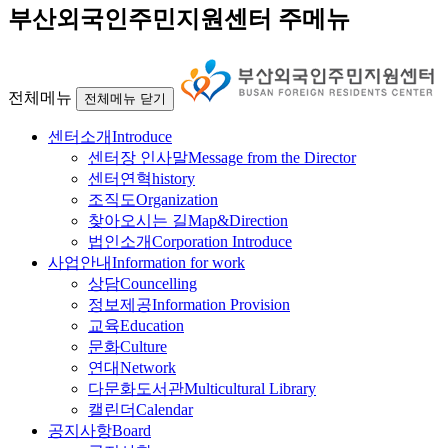
부산외국인주민지원센터 주메뉴
전체메뉴
전체메뉴 닫기
센터소개
Introduce
센터장 인사말
Message from the Director
센터연혁
history
조직도
Organization
찾아오시는 길
Map&Direction
법인소개
Corporation Introduce
사업안내
Information for work
상담
Councelling
정보제공
Information Provision
교육
Education
문화
Culture
연대
Network
다문화도서관
Multicultural Library
캘린더
Calendar
공지사항
Board