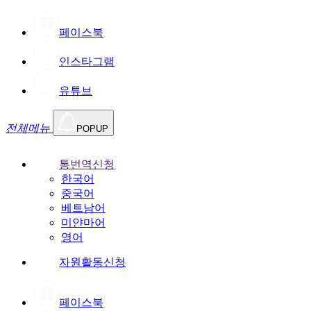
페이스북
인스타그램
유튜브
전체메뉴
POPUP
통번역신청
한국어
중국어
베트남어
미얀마어
영어
자원활동신청
페이스북