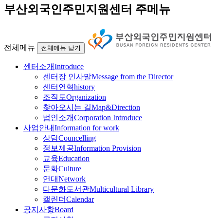
부산외국인주민지원센터 주메뉴
전체메뉴
전체메뉴 닫기
센터소개
Introduce
센터장 인사말
Message from the Director
센터연혁
history
조직도
Organization
찾아오시는 길
Map&Direction
법인소개
Corporation Introduce
사업안내
Information for work
상담
Councelling
정보제공
Information Provision
교육
Education
문화
Culture
연대
Network
다문화도서관
Multicultural Library
캘린더
Calendar
공지사항
Board