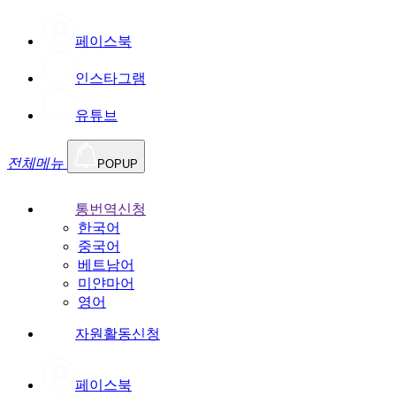
페이스북
인스타그램
유튜브
전체메뉴
POPUP
통번역신청
한국어
중국어
베트남어
미얀마어
영어
자원활동신청
페이스북