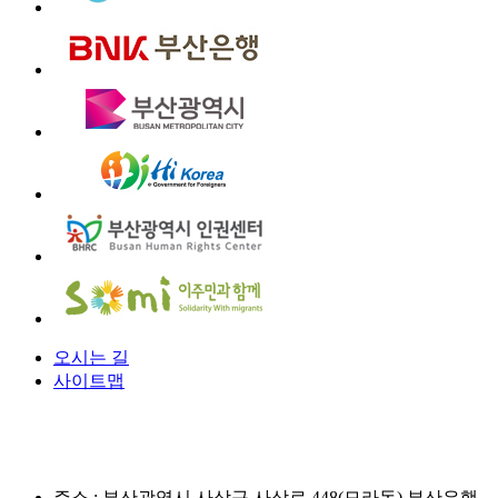
오시는 길
사이트맵
주소 :
부산광역시 사상구 사상로 448(모라동) 부산은행