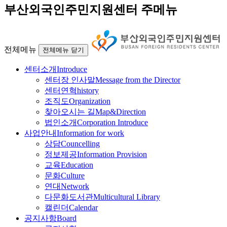
부산외국인주민지원센터 주메뉴
전체메뉴
전체메뉴 닫기
센터소개
Introduce
센터장 인사말
Message from the Director
센터연혁
history
조직도
Organization
찾아오시는 길
Map&Direction
법인소개
Corporation Introduce
사업안내
Information for work
상담
Councelling
정보제공
Information Provision
교육
Education
문화
Culture
연대
Network
다문화도서관
Multicultural Library
캘린더
Calendar
공지사항
Board