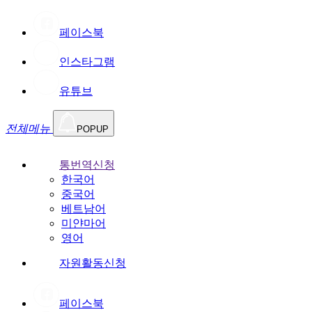
페이스북
인스타그램
유튜브
전체메뉴
POPUP
통번역신청
한국어
중국어
베트남어
미얀마어
영어
자원활동신청
페이스북