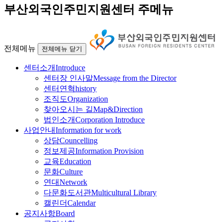
부산외국인주민지원센터 주메뉴
전체메뉴
전체메뉴 닫기
센터소개
Introduce
센터장 인사말
Message from the Director
센터연혁
history
조직도
Organization
찾아오시는 길
Map&Direction
법인소개
Corporation Introduce
사업안내
Information for work
상담
Councelling
정보제공
Information Provision
교육
Education
문화
Culture
연대
Network
다문화도서관
Multicultural Library
캘린더
Calendar
공지사항
Board