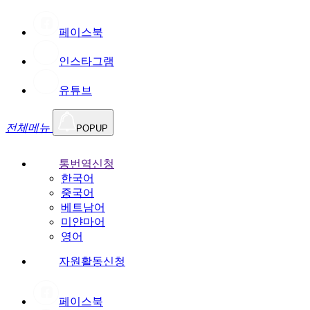
페이스북
인스타그램
유튜브
전체메뉴
POPUP
통번역신청
한국어
중국어
베트남어
미얀마어
영어
자원활동신청
페이스북