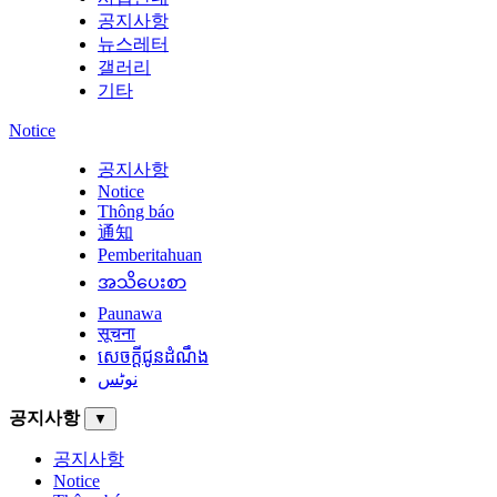
공지사항
뉴스레터
갤러리
기타
Notice
공지사항
Notice
Thông báo
通知
Pemberitahuan
အသိပေးစာ
Paunawa
सूचना
សេចក្តីជូនដំណឹង
نوٹس
공지사항
▼
공지사항
Notice