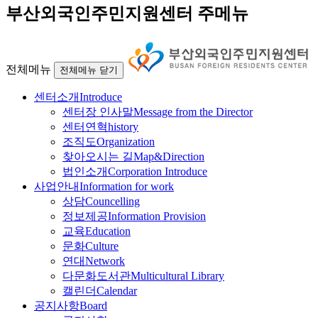
부산외국인주민지원센터 주메뉴
전체메뉴
전체메뉴 닫기
센터소개
Introduce
센터장 인사말
Message from the Director
센터연혁
history
조직도
Organization
찾아오시는 길
Map&Direction
법인소개
Corporation Introduce
사업안내
Information for work
상담
Councelling
정보제공
Information Provision
교육
Education
문화
Culture
연대
Network
다문화도서관
Multicultural Library
캘린더
Calendar
공지사항
Board