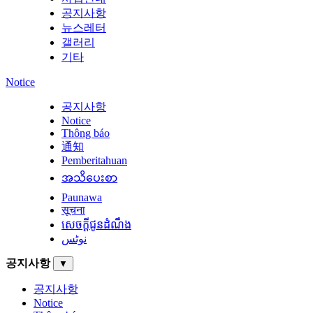
공지사항
뉴스레터
갤러리
기타
Notice
공지사항
Notice
Thông báo
通知
Pemberitahuan
အသိပေးစာ
Paunawa
सूचना
សេចក្តីជូនដំណឹង
نوٹس
공지사항
▼
공지사항
Notice