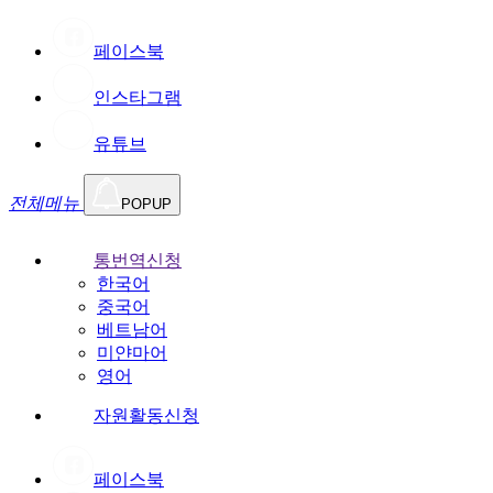
페이스북
인스타그램
유튜브
전체메뉴
POPUP
통번역신청
한국어
중국어
베트남어
미얀마어
영어
자원활동신청
페이스북