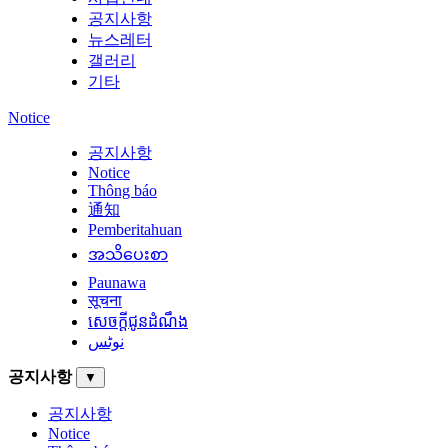
공지사항
뉴스레터
갤러리
기타
Notice
공지사항
Notice
Thông báo
通知
Pemberitahuan
အသိပေးစာ
Paunawa
सूचना
សេចក្តីជូនដំណឹង
نوٹس
공지사항
▼
공지사항
Notice