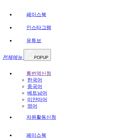
페이스북
인스타그램
유튜브
전체메뉴
POPUP
통번역신청
한국어
중국어
베트남어
미얀마어
영어
자원활동신청
페이스북