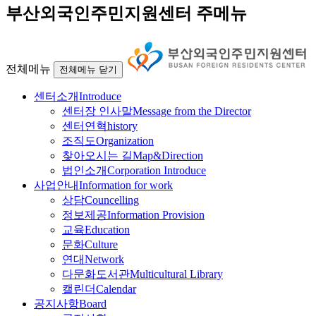
부산외국인주민지원센터 주메뉴
전체메뉴
전체메뉴 닫기
센터소개
Introduce
센터장 인사말
Message from the Director
센터연혁
history
조직도
Organization
찾아오시는 길
Map&Direction
법인소개
Corporation Introduce
사업안내
Information for work
상담
Councelling
정보제공
Information Provision
교육
Education
문화
Culture
연대
Network
다문화도서관
Multicultural Library
캘린더
Calendar
공지사항
Board