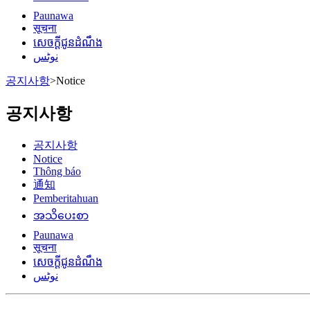
Paunawa
सूचना
សេចក្តីជូនដំណឹង
نوٹس
공지사항
>
Notice
공지사항
공지사항
Notice
Thông báo
通知
Pemberitahuan
အသိပေးစာ
Paunawa
सूचना
សេចក្តីជូនដំណឹង
نوٹس