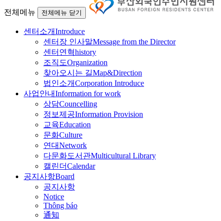
전체메뉴
전체메뉴 닫기
센터소개
Introduce
센터장 인사말
Message from the Director
센터연혁
history
조직도
Organization
찾아오시는 길
Map&Direction
법인소개
Corporation Introduce
사업안내
Information for work
상담
Councelling
정보제공
Information Provision
교육
Education
문화
Culture
연대
Network
다문화도서관
Multicultural Library
캘린더
Calendar
공지사항
Board
공지사항
Notice
Thông báo
通知