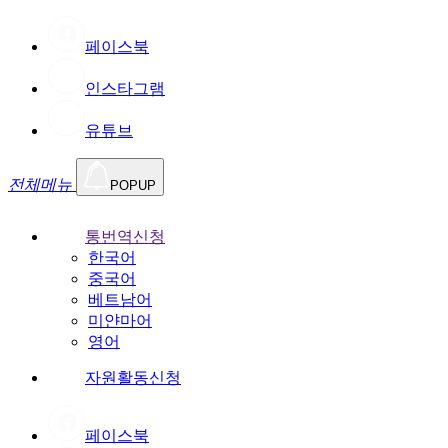
페이스북
인스타그램
유튜브
전체메뉴
POPUP
통번역신청
한국어
중국어
베트남어
미얀마어
영어
자원활동신청
페이스북