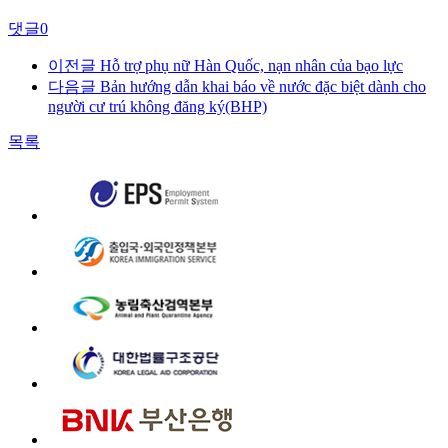
댓글
0
이전글
Hỗ trợ phụ nữ Hàn Quốc, nạn nhân của bạo lực
다음글
Bản hướng dẫn khai báo về nước đặc biệt dành cho
người cư trú không đăng ký(BHP)
목록