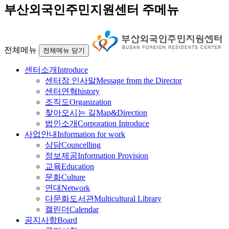
부산외국인주민지원센터 주메뉴
전체메뉴
전체메뉴 닫기
센터소개
Introduce
센터장 인사말
Message from the Director
센터연혁
history
조직도
Organization
찾아오시는 길
Map&Direction
법인소개
Corporation Introduce
사업안내
Information for work
상담
Councelling
정보제공
Information Provision
교육
Education
문화
Culture
연대
Network
다문화도서관
Multicultural Library
캘린더
Calendar
공지사항
Board