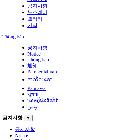
공지사항
뉴스레터
갤러리
기타
Thông báo
공지사항
Notice
Thông báo
通知
Pemberitahuan
အသိပေးစာ
Paunawa
सूचना
សេចក្តីជូនដំណឹង
نوٹس
공지사항
▼
공지사항
Notice