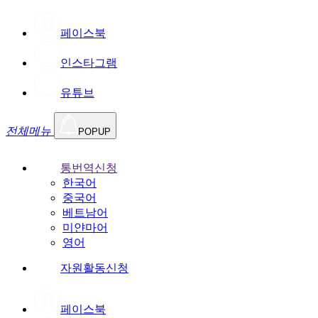
페이스북
인스타그램
유튜브
전체메뉴
POPUP
통번역신청
한국어
중국어
베트남어
미얀마어
영어
자원활동신청
페이스북