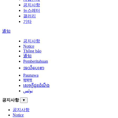
공지사항
뉴스레터
갤러리
기타
通知
공지사항
Notice
Thông báo
通知
Pemberitahuan
အသိပေးစာ
Paunawa
सूचना
សេចក្តីជូនដំណឹង
نوٹس
공지사항
▼
공지사항
Notice