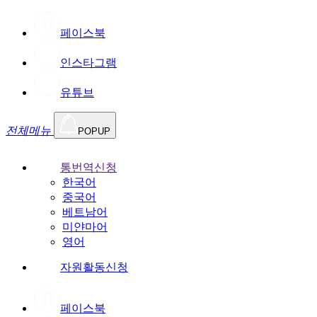
페이스북
인스타그램
유튜브
전체메뉴
POPUP
통번역신청
한국어
중국어
베트남어
미얀마어
영어
자원활동신청
페이스북