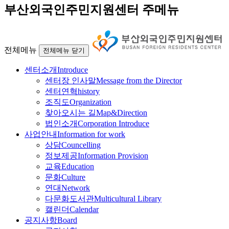
부산외국인주민지원센터 주메뉴
전체메뉴
전체메뉴 닫기
센터소개
Introduce
센터장 인사말
Message from the Director
센터연혁
history
조직도
Organization
찾아오시는 길
Map&Direction
법인소개
Corporation Introduce
사업안내
Information for work
상담
Councelling
정보제공
Information Provision
교육
Education
문화
Culture
연대
Network
다문화도서관
Multicultural Library
캘린더
Calendar
공지사항
Board