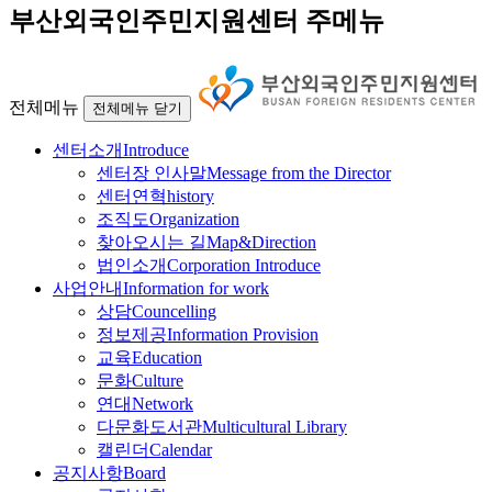
부산외국인주민지원센터 주메뉴
전체메뉴
전체메뉴 닫기
센터소개
Introduce
센터장 인사말
Message from the Director
센터연혁
history
조직도
Organization
찾아오시는 길
Map&Direction
법인소개
Corporation Introduce
사업안내
Information for work
상담
Councelling
정보제공
Information Provision
교육
Education
문화
Culture
연대
Network
다문화도서관
Multicultural Library
캘린더
Calendar
공지사항
Board