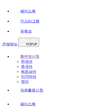
페이스북
인스타그램
유튜브
전체메뉴
POPUP
통번역신청
한국어
중국어
베트남어
미얀마어
영어
자원활동신청
페이스북