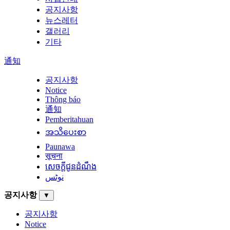
공지사항
뉴스레터
갤러리
기타
通知
공지사항
Notice
Thông báo
通知
Pemberitahuan
အသိပေးစာ
Paunawa
सूचना
សេចក្តីជូនដំណឹង
نوٹس
공지사항
▼
공지사항
Notice