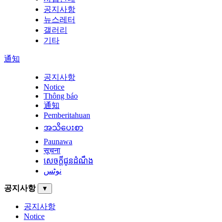
공지사항
뉴스레터
갤러리
기타
通知
공지사항
Notice
Thông báo
通知
Pemberitahuan
အသိပေးစာ
Paunawa
सूचना
សេចក្តីជូនដំណឹង
نوٹس
공지사항
▼
공지사항
Notice