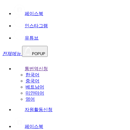
페이스북
인스타그램
유튜브
전체메뉴
POPUP
통번역신청
한국어
중국어
베트남어
미얀마어
영어
자원활동신청
페이스북