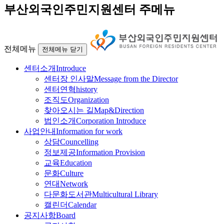
부산외국인주민지원센터 주메뉴
전체메뉴
전체메뉴 닫기
센터소개
Introduce
센터장 인사말
Message from the Director
센터연혁
history
조직도
Organization
찾아오시는 길
Map&Direction
법인소개
Corporation Introduce
사업안내
Information for work
상담
Councelling
정보제공
Information Provision
교육
Education
문화
Culture
연대
Network
다문화도서관
Multicultural Library
캘린더
Calendar
공지사항
Board