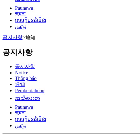
Paunawa
सूचना
សេចក្តីជូនដំណឹង
نوٹس
공지사항
>
通知
공지사항
공지사항
Notice
Thông báo
通知
Pemberitahuan
အသိပေးစာ
Paunawa
सूचना
សេចក្តីជូនដំណឹង
نوٹس