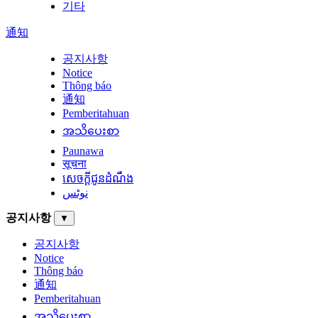
기타
通知
공지사항
Notice
Thông báo
通知
Pemberitahuan
အသိပေးစာ
Paunawa
सूचना
សេចក្តីជូនដំណឹង
نوٹس
공지사항
▼
공지사항
Notice
Thông báo
通知
Pemberitahuan
အသိပေးစာ