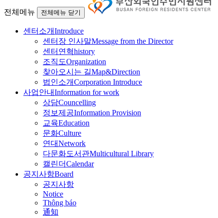
전체메뉴
전체메뉴 닫기
센터소개
Introduce
센터장 인사말
Message from the Director
센터연혁
history
조직도
Organization
찾아오시는 길
Map&Direction
법인소개
Corporation Introduce
사업안내
Information for work
상담
Councelling
정보제공
Information Provision
교육
Education
문화
Culture
연대
Network
다문화도서관
Multicultural Library
캘린더
Calendar
공지사항
Board
공지사항
Notice
Thông báo
通知