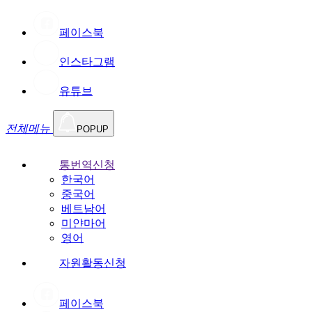
페이스북
인스타그램
유튜브
전체메뉴
POPUP
통번역신청
한국어
중국어
베트남어
미얀마어
영어
자원활동신청
페이스북