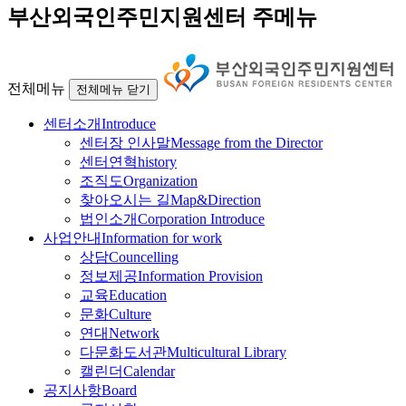
부산외국인주민지원센터 주메뉴
전체메뉴
전체메뉴 닫기
센터소개
Introduce
센터장 인사말
Message from the Director
센터연혁
history
조직도
Organization
찾아오시는 길
Map&Direction
법인소개
Corporation Introduce
사업안내
Information for work
상담
Councelling
정보제공
Information Provision
교육
Education
문화
Culture
연대
Network
다문화도서관
Multicultural Library
캘린더
Calendar
공지사항
Board