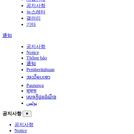
공지사항
뉴스레터
갤러리
기타
通知
공지사항
Notice
Thông báo
通知
Pemberitahuan
အသိပေးစာ
Paunawa
सूचना
សេចក្តីជូនដំណឹង
نوٹس
공지사항
▼
공지사항
Notice