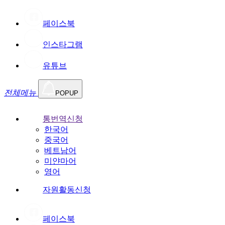
페이스북
인스타그램
유튜브
전체메뉴
POPUP
통번역신청
한국어
중국어
베트남어
미얀마어
영어
자원활동신청
페이스북