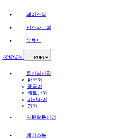
페이스북
인스타그램
유튜브
전체메뉴
POPUP
통번역신청
한국어
중국어
베트남어
미얀마어
영어
자원활동신청
페이스북