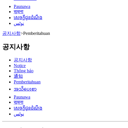
Paunawa
सूचना
សេចក្តីជូនដំណឹង
نوٹس
공지사항
>
Pemberitahuan
공지사항
공지사항
Notice
Thông báo
通知
Pemberitahuan
အသိပေးစာ
Paunawa
सूचना
សេចក្តីជូនដំណឹង
نوٹس