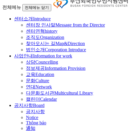
전체메뉴
전체메뉴 닫기
센터소개
Introduce
센터장 인사말
Message from the Director
센터연혁
history
조직도
Organization
찾아오시는 길
Map&Direction
법인소개
Corporation Introduce
사업안내
Information for work
상담
Councelling
정보제공
Information Provision
교육
Education
문화
Culture
연대
Network
다문화도서관
Multicultural Library
캘린더
Calendar
공지사항
Board
공지사항
Notice
Thông báo
通知