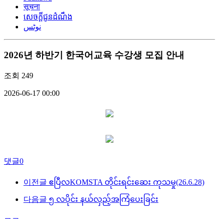
सूचना
សេចក្តីជូនដំណឹង
نوٹس
2026년 하반기 한국어교육 수강생 모집 안내
조회
249
2026-06-17 00:00
댓글
0
이전글
ဧပြီလKOMSTA တိုင်းရင်းဆေး ကုသမှု(26.6.28)
다음글
၅ လပိုင်း နယ်လှည့်အကြံပေးခြင်း