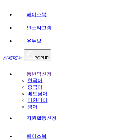
페이스북
인스타그램
유튜브
전체메뉴
POPUP
통번역신청
한국어
중국어
베트남어
미얀마어
영어
자원활동신청
페이스북