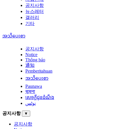
공지사항
뉴스레터
갤러리
기타
အသိပေးစာ
공지사항
Notice
Thông báo
通知
Pemberitahuan
အသိပေးစာ
Paunawa
सूचना
សេចក្តីជូនដំណឹង
نوٹس
공지사항
▼
공지사항