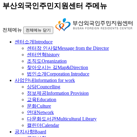
부산외국인주민지원센터 주메뉴
전체메뉴
전체메뉴 닫기
센터소개
Introduce
센터장 인사말
Message from the Director
센터연혁
history
조직도
Organization
찾아오시는 길
Map&Direction
법인소개
Corporation Introduce
사업안내
Information for work
상담
Councelling
정보제공
Information Provision
교육
Education
문화
Culture
연대
Network
다문화도서관
Multicultural Library
캘린더
Calendar
공지사항
Board