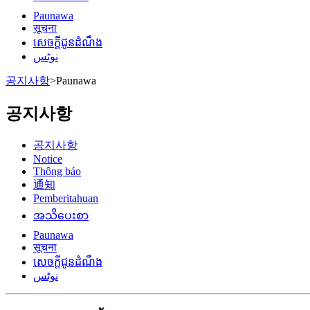
Paunawa
सूचना
សេចក្តីជូនដំណឹង
نوٹس
공지사항
>
Paunawa
공지사항
공지사항
Notice
Thông báo
通知
Pemberitahuan
အသိပေးစာ
Paunawa
सूचना
សេចក្តីជូនដំណឹង
نوٹس