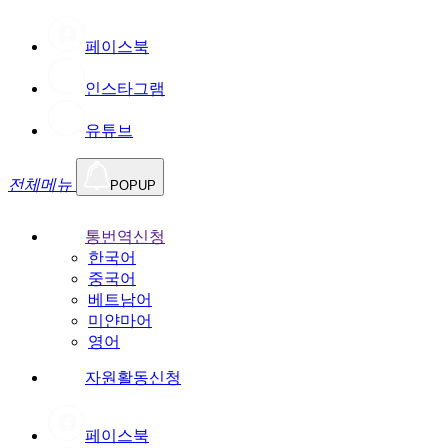
페이스북
인스타그램
유튜브
전체메뉴
POPUP
통번역신청
한국어
중국어
베트남어
미얀마어
영어
자원활동신청
페이스북