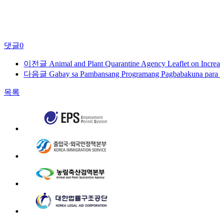
댓글
0
이전글
Animal and Plant Quarantine Agency Leaflet on Increa
다음글
Gabay sa Pambansang Programang Pagbabakuna para 
목록