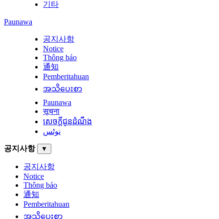
기타
Paunawa
공지사항
Notice
Thông báo
通知
Pemberitahuan
အသိပေးစာ
Paunawa
सूचना
សេចក្តីជូនដំណឹង
نوٹس
공지사항
▼
공지사항
Notice
Thông báo
通知
Pemberitahuan
အသိပေးစာ