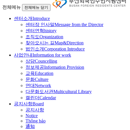
전체메뉴
전체메뉴 닫기
센터소개
Introduce
센터장 인사말
Message from the Director
센터연혁
history
조직도
Organization
찾아오시는 길
Map&Direction
법인소개
Corporation Introduce
사업안내
Information for work
상담
Councelling
정보제공
Information Provision
교육
Education
문화
Culture
연대
Network
다문화도서관
Multicultural Library
캘린더
Calendar
공지사항
Board
공지사항
Notice
Thông báo
通知