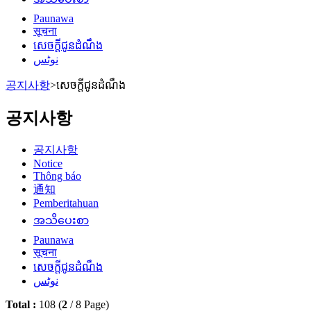
Paunawa
सूचना
សេចក្តីជូនដំណឹង
نوٹس
공지사항
>
សេចក្តីជូនដំណឹង
공지사항
공지사항
Notice
Thông báo
通知
Pemberitahuan
အသိပေးစာ
Paunawa
सूचना
សេចក្តីជូនដំណឹង
نوٹس
Total :
108
(
2
/
8
Page)