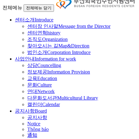
전체메뉴
전체메뉴 닫기
센터소개
Introduce
센터장 인사말
Message from the Director
센터연혁
history
조직도
Organization
찾아오시는 길
Map&Direction
법인소개
Corporation Introduce
사업안내
Information for work
상담
Councelling
정보제공
Information Provision
교육
Education
문화
Culture
연대
Network
다문화도서관
Multicultural Library
캘린더
Calendar
공지사항
Board
공지사항
Notice
Thông báo
通知