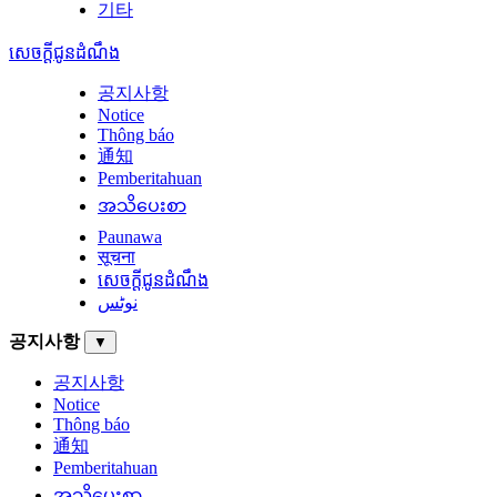
기타
សេចក្តីជូនដំណឹង
공지사항
Notice
Thông báo
通知
Pemberitahuan
အသိပေးစာ
Paunawa
सूचना
សេចក្តីជូនដំណឹង
نوٹس
공지사항
▼
공지사항
Notice
Thông báo
通知
Pemberitahuan
အသိပေးစာ