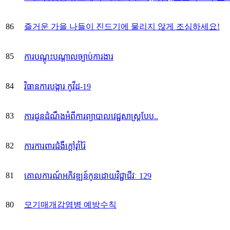
86
즐거운 가을 나들이 진드기에 물리지 않게 조심하세요!
85
ការបណ្តុះបណ្តាលច្បាប់ការងារ
84
វិធានការបង្ការ កូវីដ-19
83
ការជូនដំណឹងអំពីការព្យាបាលវេជ្ជសាស្ត្របែប..
82
ការការពារជំងឺក្តៅរ៉ាំរ៉ៃ
81
គោលការណ៍អភិវឌ្ឍន៍កូនដោយវិជ្ជាជីវៈ 129
80
모기매개감염병 예방수칙