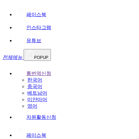
페이스북
인스타그램
유튜브
전체메뉴
POPUP
통번역신청
한국어
중국어
베트남어
미얀마어
영어
자원활동신청
페이스북