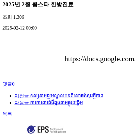
2025년 2월 콤스타 한방진료
조회
1,306
2025-02-12 00:00
https://docs.google.
댓글
0
이전글
ទស្សនាមជ្ឈមណ្ឌលបទពិសោធន៍សុវត្ថិភាព
다음글
ការការពារជំងឺឆ្លងតាមផ្លូវដង្ហើម
목록