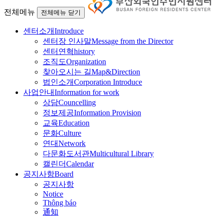
전체메뉴
전체메뉴 닫기
센터소개
Introduce
센터장 인사말
Message from the Director
센터연혁
history
조직도
Organization
찾아오시는 길
Map&Direction
법인소개
Corporation Introduce
사업안내
Information for work
상담
Councelling
정보제공
Information Provision
교육
Education
문화
Culture
연대
Network
다문화도서관
Multicultural Library
캘린더
Calendar
공지사항
Board
공지사항
Notice
Thông báo
通知