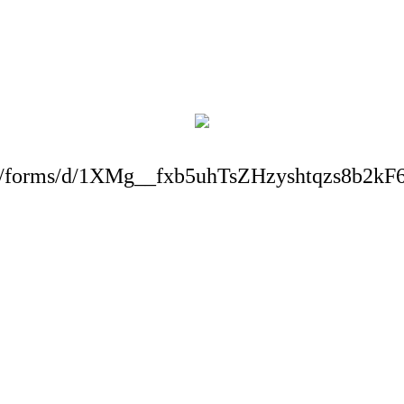
com/forms/d/1XMg__fxb5uhTsZHzyshtqzs8b2k