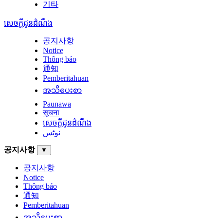
기타
សេចក្តីជូនដំណឹង
공지사항
Notice
Thông báo
通知
Pemberitahuan
အသိပေးစာ
Paunawa
सूचना
សេចក្តីជូនដំណឹង
نوٹس
공지사항
▼
공지사항
Notice
Thông báo
通知
Pemberitahuan
အသိပေးစာ