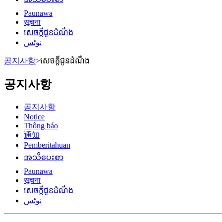
Paunawa
सूचना
សេចក្តីជូនដំណឹង
نوٹس
공지사항
>
សេចក្តីជូនដំណឹង
공지사항
공지사항
Notice
Thông báo
通知
Pemberitahuan
အသိပေးစာ
Paunawa
सूचना
សេចក្តីជូនដំណឹង
نوٹس