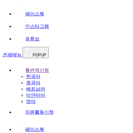
페이스북
인스타그램
유튜브
전체메뉴
POPUP
통번역신청
한국어
중국어
베트남어
미얀마어
영어
자원활동신청
페이스북