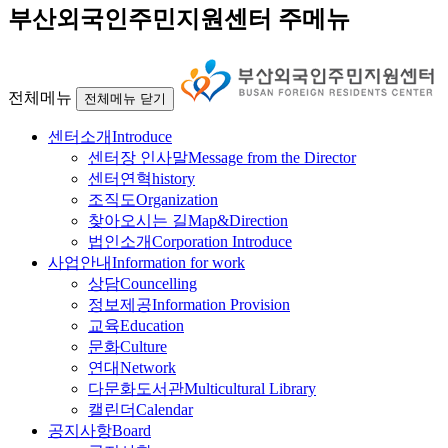
부산외국인주민지원센터 주메뉴
전체메뉴
전체메뉴 닫기
센터소개
Introduce
센터장 인사말
Message from the Director
센터연혁
history
조직도
Organization
찾아오시는 길
Map&Direction
법인소개
Corporation Introduce
사업안내
Information for work
상담
Councelling
정보제공
Information Provision
교육
Education
문화
Culture
연대
Network
다문화도서관
Multicultural Library
캘린더
Calendar
공지사항
Board