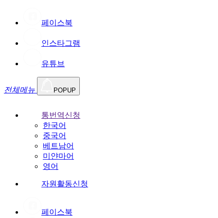
페이스북
인스타그램
유튜브
전체메뉴
POPUP
통번역신청
한국어
중국어
베트남어
미얀마어
영어
자원활동신청
페이스북