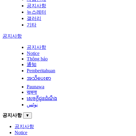
공지사항
뉴스레터
갤러리
기타
공지사항
공지사항
Notice
Thông báo
通知
Pemberitahuan
အသိပေးစာ
Paunawa
सूचना
សេចក្តីជូនដំណឹង
نوٹس
공지사항
▼
공지사항
Notice