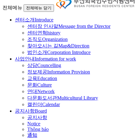
전체메뉴
전체메뉴 닫기
센터소개
Introduce
센터장 인사말
Message from the Director
센터연혁
history
조직도
Organization
찾아오시는 길
Map&Direction
법인소개
Corporation Introduce
사업안내
Information for work
상담
Councelling
정보제공
Information Provision
교육
Education
문화
Culture
연대
Network
다문화도서관
Multicultural Library
캘린더
Calendar
공지사항
Board
공지사항
Notice
Thông báo
通知