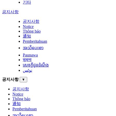
기타
공지사항
공지사항
Notice
Thông báo
通知
Pemberitahuan
အသိပေးစာ
Paunawa
सूचना
សេចក្តីជូនដំណឹង
نوٹس
공지사항
▼
공지사항
Notice
Thông báo
通知
Pemberitahuan
အသိပေးစာ