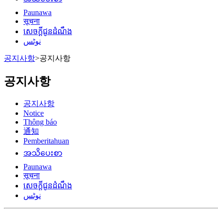
Paunawa
सूचना
សេចក្តីជូនដំណឹង
نوٹس
공지사항
>
공지사항
공지사항
공지사항
Notice
Thông báo
通知
Pemberitahuan
အသိပေးစာ
Paunawa
सूचना
សេចក្តីជូនដំណឹង
نوٹس