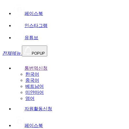
페이스북
인스타그램
유튜브
전체메뉴
POPUP
통번역신청
한국어
중국어
베트남어
미얀마어
영어
자원활동신청
페이스북