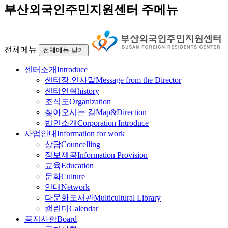
부산외국인주민지원센터 주메뉴
전체메뉴
전체메뉴 닫기
센터소개
Introduce
센터장 인사말
Message from the Director
센터연혁
history
조직도
Organization
찾아오시는 길
Map&Direction
법인소개
Corporation Introduce
사업안내
Information for work
상담
Councelling
정보제공
Information Provision
교육
Education
문화
Culture
연대
Network
다문화도서관
Multicultural Library
캘린더
Calendar
공지사항
Board