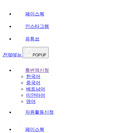
페이스북
인스타그램
유튜브
전체메뉴
POPUP
통번역신청
한국어
중국어
베트남어
미얀마어
영어
자원활동신청
페이스북