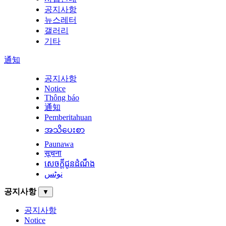
공지사항
뉴스레터
갤러리
기타
通知
공지사항
Notice
Thông báo
通知
Pemberitahuan
အသိပေးစာ
Paunawa
सूचना
សេចក្តីជូនដំណឹង
نوٹس
공지사항
▼
공지사항
Notice