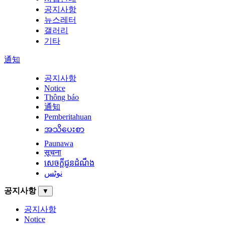
공지사항
뉴스레터
갤러리
기타
通知
공지사항
Notice
Thông báo
通知
Pemberitahuan
အသိပေးစာ
Paunawa
सूचना
សេចក្តីជូនដំណឹង
نوٹس
공지사항
▼
공지사항
Notice