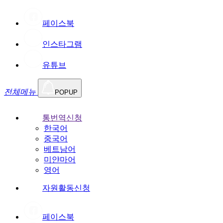
페이스북
인스타그램
유튜브
전체메뉴
POPUP
통번역신청
한국어
중국어
베트남어
미얀마어
영어
자원활동신청
페이스북