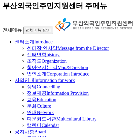
부산외국인주민지원센터 주메뉴
전체메뉴
전체메뉴 닫기
센터소개
Introduce
센터장 인사말
Message from the Director
센터연혁
history
조직도
Organization
찾아오시는 길
Map&Direction
법인소개
Corporation Introduce
사업안내
Information for work
상담
Councelling
정보제공
Information Provision
교육
Education
문화
Culture
연대
Network
다문화도서관
Multicultural Library
캘린더
Calendar
공지사항
Board