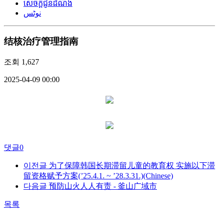
សេចក្តីជូនដំណឹង
نوٹس
结核治疗管理指南
조회
1,627
2025-04-09 00:00
댓글
0
이전글
为了保障韩国长期滞留儿童的教育权 实施以下滞
留资格赋予方案(’25.4.1. ~ ’28.3.31.)(Chinese)
다음글
预防山火人人有责 - 釜山广域市
목록