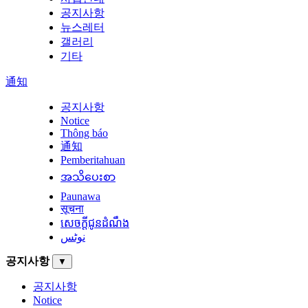
공지사항
뉴스레터
갤러리
기타
通知
공지사항
Notice
Thông báo
通知
Pemberitahuan
အသိပေးစာ
Paunawa
सूचना
សេចក្តីជូនដំណឹង
نوٹس
공지사항
▼
공지사항
Notice