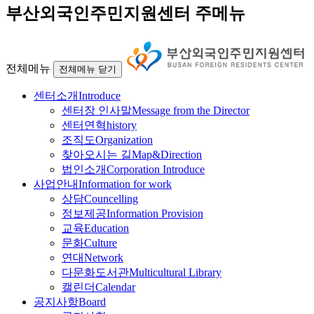
부산외국인주민지원센터 주메뉴
전체메뉴
전체메뉴 닫기
센터소개
Introduce
센터장 인사말
Message from the Director
센터연혁
history
조직도
Organization
찾아오시는 길
Map&Direction
법인소개
Corporation Introduce
사업안내
Information for work
상담
Councelling
정보제공
Information Provision
교육
Education
문화
Culture
연대
Network
다문화도서관
Multicultural Library
캘린더
Calendar
공지사항
Board