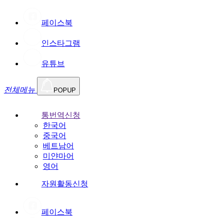
페이스북
인스타그램
유튜브
전체메뉴
POPUP
통번역신청
한국어
중국어
베트남어
미얀마어
영어
자원활동신청
페이스북