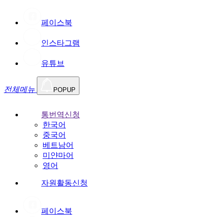
페이스북
인스타그램
유튜브
전체메뉴
POPUP
통번역신청
한국어
중국어
베트남어
미얀마어
영어
자원활동신청
페이스북