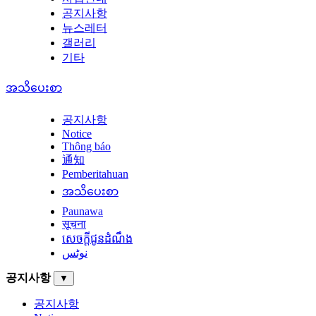
공지사항
뉴스레터
갤러리
기타
အသိပေးစာ
공지사항
Notice
Thông báo
通知
Pemberitahuan
အသိပေးစာ
Paunawa
सूचना
សេចក្តីជូនដំណឹង
نوٹس
공지사항
▼
공지사항