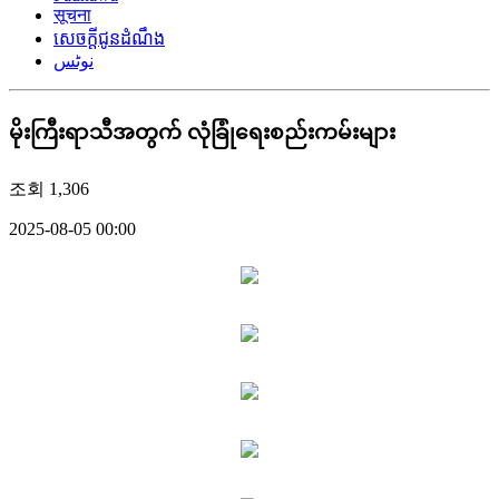
सूचना
សេចក្តីជូនដំណឹង
نوٹس
မိုးကြီးရာသီအတွက် လုံခြုံရေးစည်းကမ်းများ
조회
1,306
2025-08-05 00:00