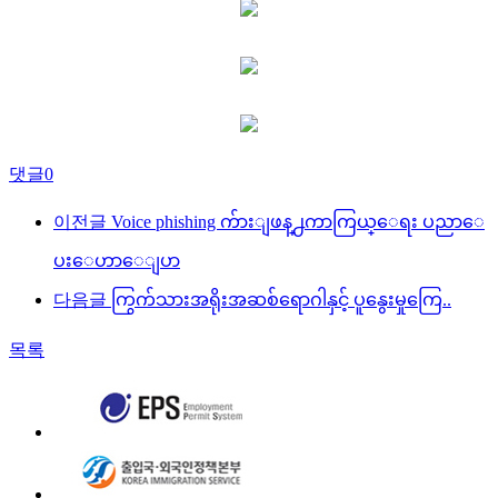
댓글
0
이전글
Voice phishing က်ားျဖန္႕ကာကြယ္ေရး ပညာေ
ပးေဟာေျပာ
다음글
ကြွက်သားအရိုးအဆစ်ရောဂါနှင့် ပူနွေးမှုကြေ..
목록