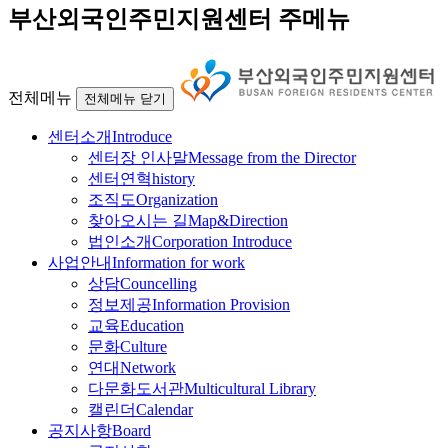
부산외국인주민지원센터 주메뉴
전체메뉴
전체메뉴 닫기
센터소개
Introduce
센터장 인사말
Message from the Director
센터연혁
history
조직도
Organization
찾아오시는 길
Map&Direction
법인소개
Corporation Introduce
사업안내
Information for work
상담
Councelling
정보제공
Information Provision
교육
Education
문화
Culture
연대
Network
다문화도서관
Multicultural Library
캘린더
Calendar
공지사항
Board